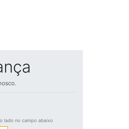
ança
nosco.
ao lado no campo abaixo