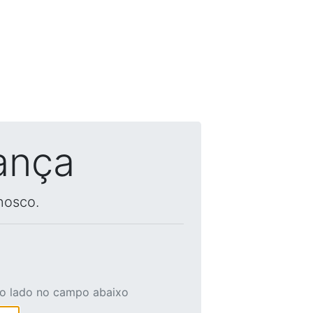
ança
nosco.
ao lado no campo abaixo