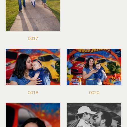
0017
0019
0020