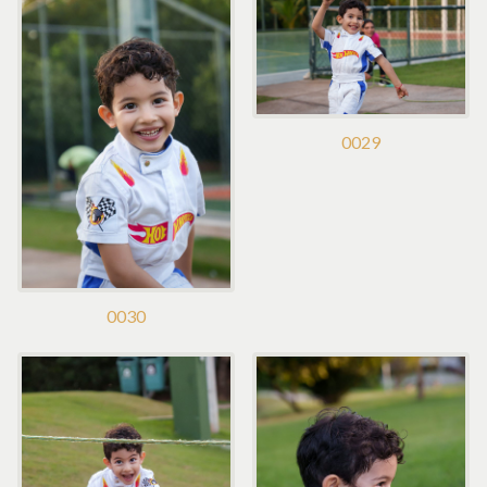
0029
0030