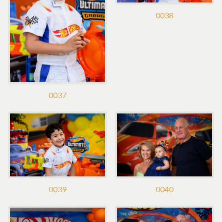
0038
0037
0039
0040