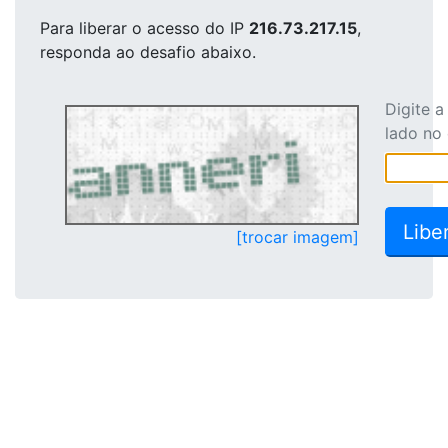
Para liberar o acesso
do IP
216.73.217.15
,
responda ao desafio abaixo.
Digite 
lado no
[trocar imagem]