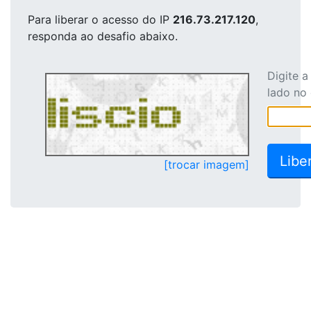
Para liberar o acesso
do IP
216.73.217.120
,
responda ao desafio abaixo.
Digite 
lado no
[trocar imagem]