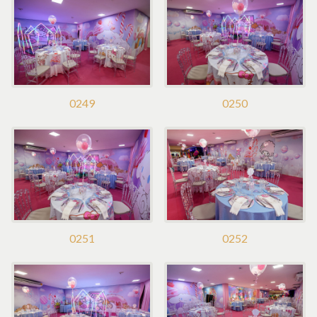
0249
0250
0251
0252