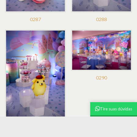
0287
0288
0290
Tire suas dúvidas
0289