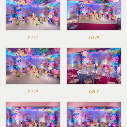
0277
0278
0279
0280