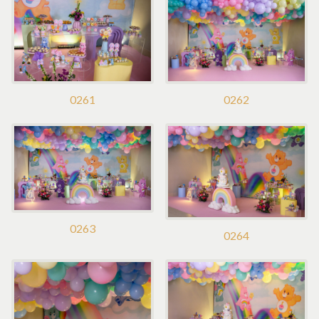
0261
0262
0263
0264