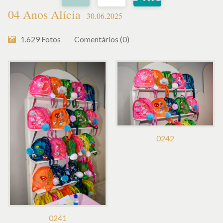
04 Anos Alícia
30.06.2025
1.629
Fotos
Comentários (0)
0242
0241