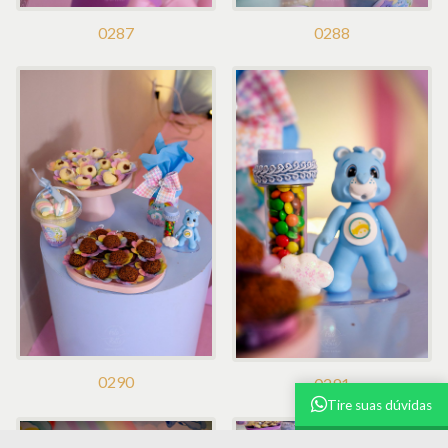
0287
0288
0290
0291
Tire suas dúvidas