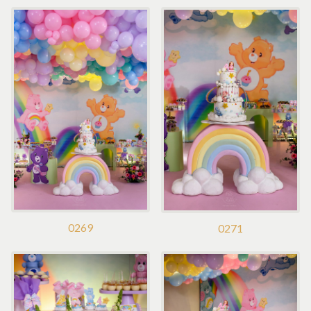
0269
0271