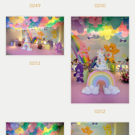
0249
0250
0251
0252