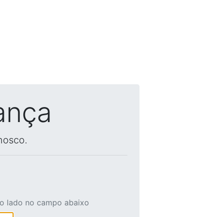
ança
nosco.
ao lado no campo abaixo