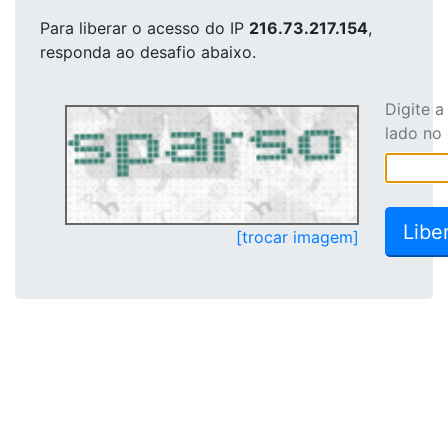
Para liberar o acesso
do IP
216.73.217.154
,
responda ao desafio abaixo.
Digite 
lado no
[trocar imagem]